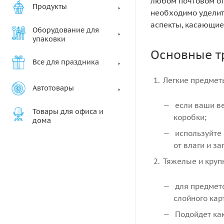
любом почтовом от
Продукты
необходимо удели
аспекты, касающие
Оборудование для
упаковки
Основные т
Все для праздника
Легкие предмет
Автотовары
если ваши ве
Товары для офиса и
коробки;
дома
используйте 
от влаги и за
Тяжелые и круп
для предмето
слойного кар
Подойдет как