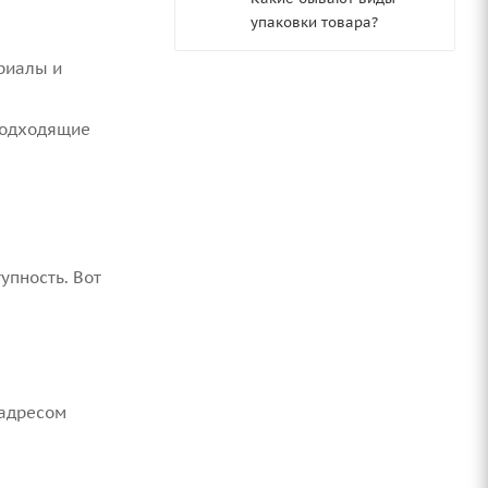
упаковки товара?
риалы и
подходящие
упность. Вот
 адресом