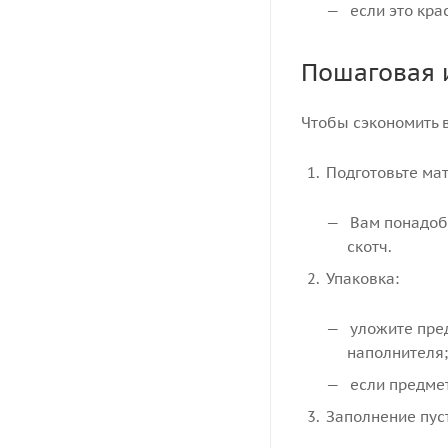
если это кра
Пошаговая 
Чтобы сэкономить в
Подготовьте ма
Вам понадобя
скотч.
Упаковка:
уложите пред
наполнителя;
если предмет
Заполнение пуст