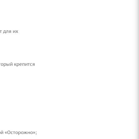
т для их
торый крепится
й «Осторожно»;