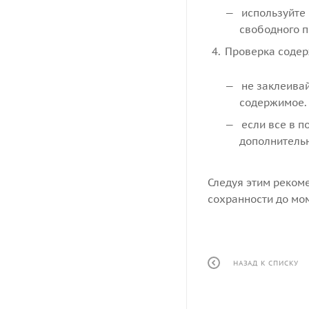
используйте 
свободного п
Проверка содер
не заклеивай
содержимое.
если все в п
дополнительн
Следуя этим реком
сохранности до мо
НАЗАД К СПИСКУ