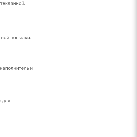
стеклянной.
тной посылки:
 наполнитель и
а для